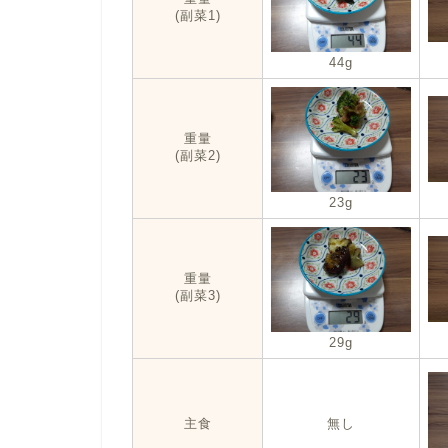
(副菜1)
44g
重量
(副菜2)
23g
重量
(副菜3)
29g
主食
無し