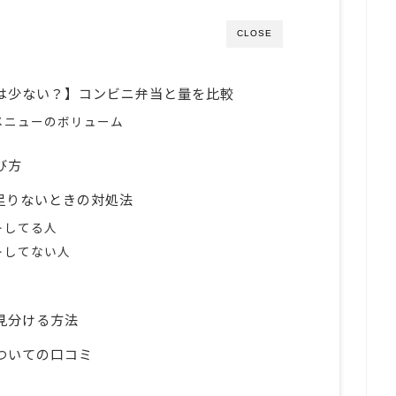
CLOSE
は少ない？】コンビニ弁当と量を比較
メニューのボリューム
び方
足りないときの対処法
トしてる人
トしてない人
見分ける方法
ついての口コミ