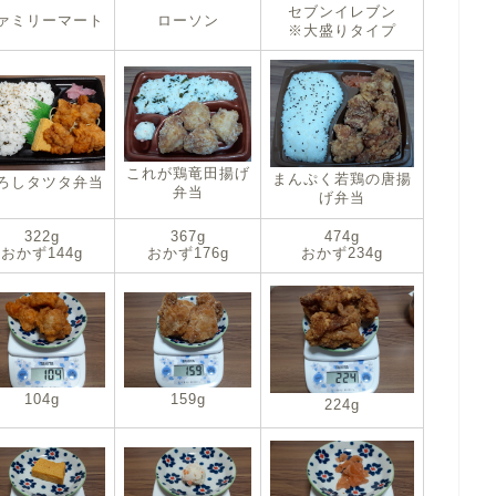
セブンイレブン
ァミリーマート
ローソン
※大盛りタイプ
これが鶏竜田揚げ
まんぷく若鶏の唐揚
ろしタツタ弁当
弁当
げ弁当
322g
367g
474g
おかず144g
おかず176g
おかず234g
104g
159g
224g