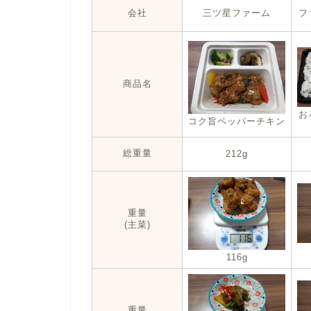
会社
三ツ星ファーム
フ
商品名
お
コク旨ペッパーチキン
総重量
212g
重量
(主菜)
116g
重量