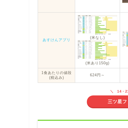
(米なし)
あすけんアプリ
(米あり150g)
1食あたりの値段
624円～
(税込み)
14・
三ツ星フ