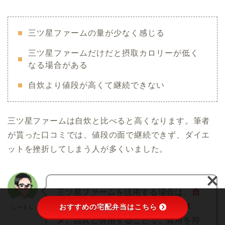
三ツ星ファームの量が少なく感じる
三ツ星ファームだけだと摂取カロリーが低く
なる場合がある
自炊より値段が高くて継続できない
三ツ星ファームは自炊と比べると高くなります。筆者
が貰った口コミでは、値段の面で継続できず、ダイエ
ットを挫折してしまう人が多くいました。
三ツ星ファームを活用する場合は、
自
炊ができない日の置き換えにオスス
おすすめの宅配弁当はこちら
しーまん
メ
。自炊と併用することで、費用を抑