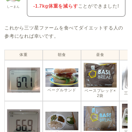
-1.7kg体重を減らす
ことができました!
しーまん
これから三ツ星ファームを食べてダイエットする人の
参考になれば幸いです。
体重
朝食
昼食
ベーグルサンド
ベースブレッド×
三
2袋
三