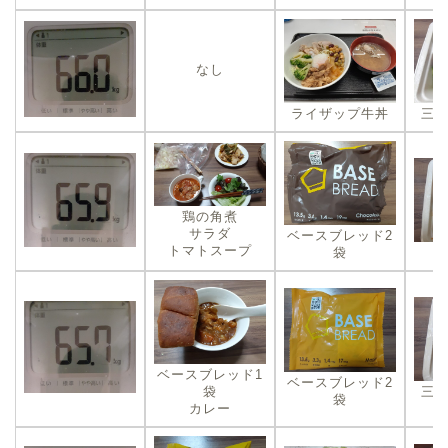
なし
ライザップ牛丼
三
鶏の角煮
サラダ
ベースブレッド2
トマトスープ
袋
ベースブレッド1
ベースブレッド2
袋
三
袋
カレー