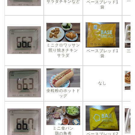
サラダチキンなど
ベースブレッド1
袋
ミニクロワッサン
照り焼きチキン
ベースブレッド1
三
サラダ
袋
なし
全粒粉のホットド
ッグ
ミニ食パン
鶏の角煮
ベースブレッド2