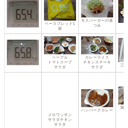
モスバーガーの菜
ベースブレッド1
つみ
袋
ベーグル
カレーライス
トマトスープ
チキンステーキ
三
サラダ
サラダ
鶏
ハンバーグカレー
メロワッサン
サラダチキン
サラダ