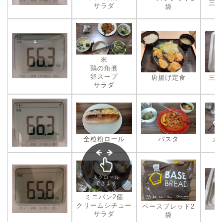
三
サラダ
袋
米
鶏の角煮
卵スープ
唐揚げ定食
三
サラダ
全粒粉ロール
パスタ
カ
スクロール
できます
ミニパン2個
クリームシチュー
ベースブレッド2
サラダ
袋