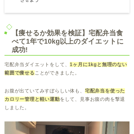
【痩せるか効果を検証】宅配弁当食
べて1年で10kg以上のダイエットに
成功!
宅配弁当ダイエットをして、
1ヶ月に1kgと無理のない
範囲で痩せる
ことができました。
お腹が出ていてみすぼらしい体も、
宅配弁当を使った
カロリー管理と軽い運動
をして、見事お腹の肉を撃退
しました。