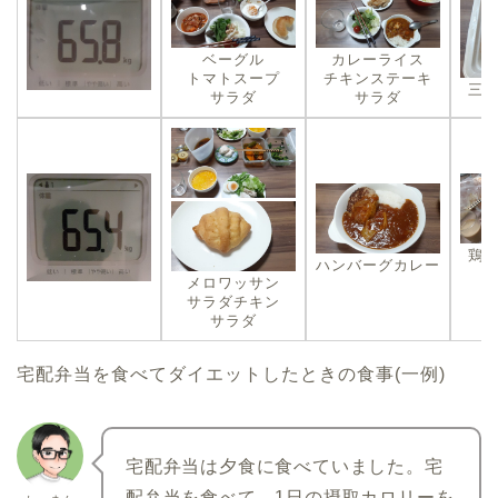
ベーグル
カレーライス
トマトスープ
チキンステーキ
三
サラダ
サラダ
鶏
ハンバーグカレー
メロワッサン
サラダチキン
サラダ
宅配弁当を食べてダイエットしたときの食事(一例)
宅配弁当は夕食に食べていました。宅
配弁当を食べて、1日の摂取カロリーを