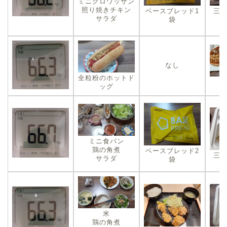
ミニクロワッサン
照り焼きチキン
ベースブレッド1
三
サラダ
袋
なし
全粒粉のホットド
ッグ
ミニ食パン
鶏の角煮
ベースブレッド2
三
サラダ
袋
米
鶏の角煮