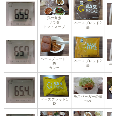
鶏の角煮
サラダ
ベースブレッド2
トマトスープ
袋
ベースブレッド1
ベースブレッド2
袋
三
袋
カレー
モスバーガーの菜
ベースブレッド1
つみ
袋