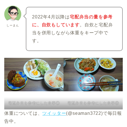
2022年4月以降は
宅配弁当の量を参考
に、自炊もしています
。自炊と宅配弁
しーまん
当を併用しながら体重をキープ中で
す。
宅配弁当を参考にした食事①
宅配弁当を参考にした食事②
体重については、
ツイッター
(@seaman3722)で毎日報
告中。