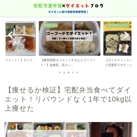
ゴーフード
ダイエティシャン
hでダイエット！】ダイエ
【糖質制限ダイエットするならゴーフー
【ダイエティシャンで
ド！】低糖質・高タン...
ク質豊富でボディメ...
【痩せるか検証】宅配弁当食べてダイ
エット！リバウンドなく1年で10kg以
上痩せた