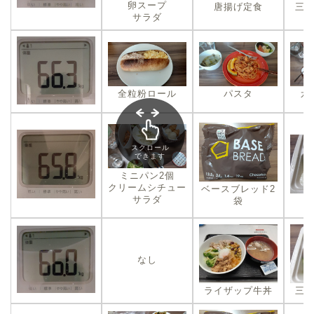
卵スープ
唐揚げ定食
三
サラダ
全粒粉ロール
パスタ
カ
スクロール
できます
ミニパン2個
クリームシチュー
ベースブレッド2
サラダ
袋
なし
ライザップ牛丼
三