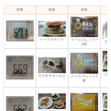
体重
朝食
昼食
ベーグルサンド
ベースブレッド×
三
2袋
三
サラダチキンなど
ベースブレッド1
袋