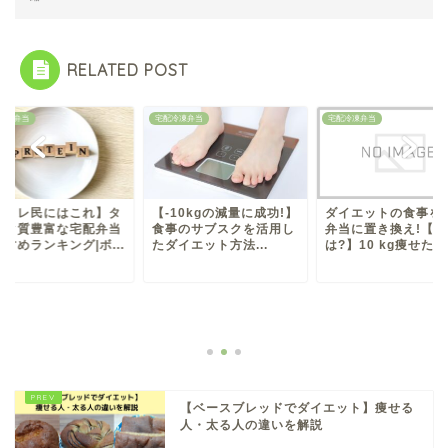
RELATED POST
冷凍弁当
宅配冷凍弁当
宅配冷凍弁当
筋トレ民にはこれ】タ
【-10kgの減量に成功!】
ダイエットの食事を
パク質豊富な宅配弁当
食事のサブスクを活用し
弁当に置き換え!【効
すめランキング|ボ...
たダイエット方法...
は?】10 kg痩せた...
【ベースブレッドでダイエット】痩せる
人・太る人の違いを解説