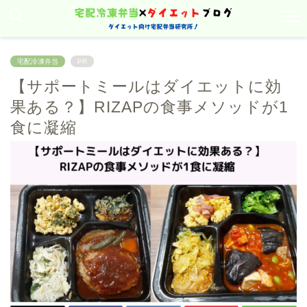
宅配冷凍弁当
PR
【サポートミールはダイエットに効
果ある？】RIZAPの食事メソッドが1
食に凝縮