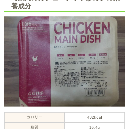
養成分
カロリー
432kcal
糖質
16.4g