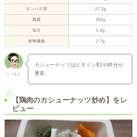
タンパク質
27.2g
脂質
265g
塩分
1.6g
食物繊維
2.7g
カシューナッツはビタミンB1や鉄分が
豊富。
しーまん
【鶏肉のカシューナッツ炒め】をレ
ビュー