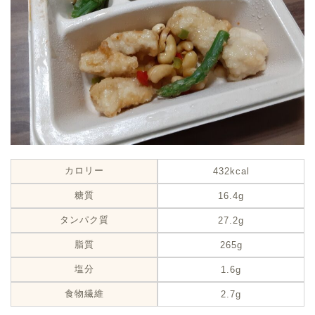
カロリー
432kcal
糖質
16.4g
タンパク質
27.2g
脂質
265g
塩分
1.6g
食物繊維
2.7g