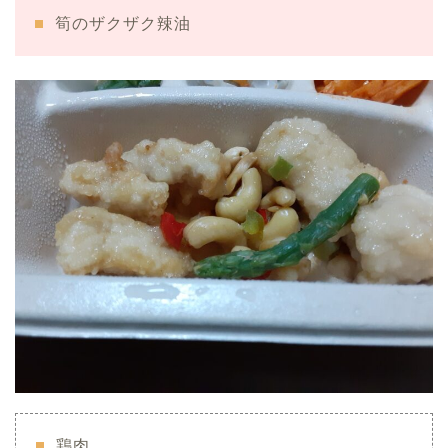
筍のザクザク辣油
鶏肉