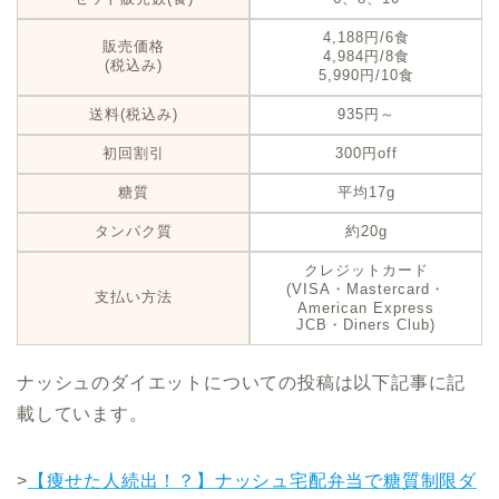
4,188円/6食
販売価格
4,984円/8食
(税込み)
5,990円/10食
送料(税込み)
935円～
初回割引
300円off
糖質
平均17g
タンパク質
約20g
クレジットカード
(VISA・Mastercard・
支払い方法
American Express
JCB・Diners Club)
ナッシュのダイエットについての投稿は以下記事に記
載しています。
>
【痩せた人続出！？】ナッシュ宅配弁当で糖質制限ダ