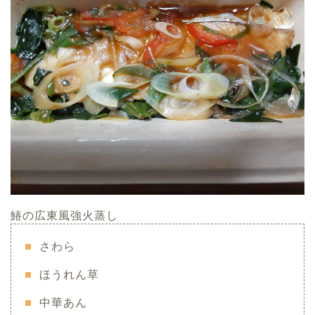
鰆の広東風強火蒸し
さわら
ほうれん草
中華あん