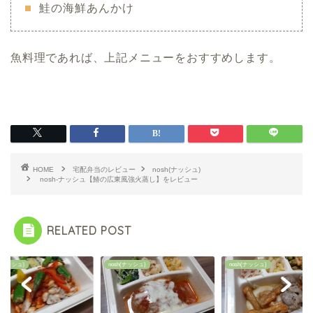
鮭の海鮮あんかけ
魚料理であれば、上記メニューをおすすめします。
HOME
宅配弁当のレビュー
nosh(ナッシュ)
nosh-ナッシュ【鰆の広東風強火蒸し】をレビュー
RELATED POST
h(ナッシュ)
nosh(ナッシュ)
nosh(ナッシュ)