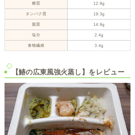
糖質
12.9g
タンパク質
19.3g
脂質
14.9g
塩分
2.4g
食物繊維
3.4g
【鰆の広東風強火蒸し】をレビュー