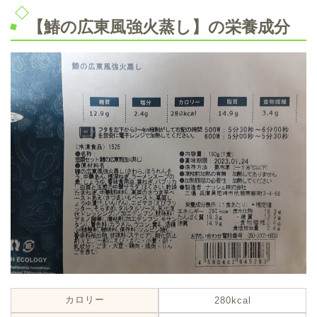
【鰆の広東風強火蒸し】の栄養成分
カロリー
280kcal