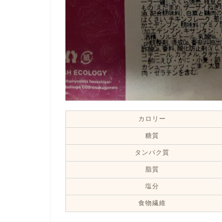
カロリー
糖質
タンパク質
脂質
塩分
食物繊維