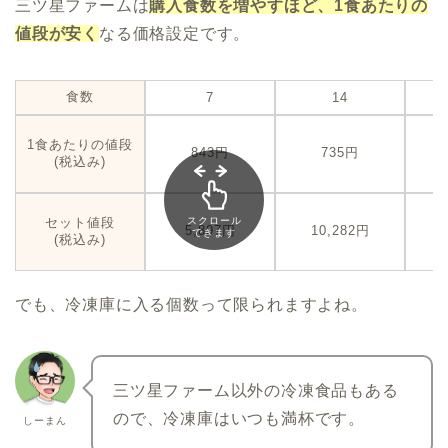
三ツ星ファームは
購入食数を増やすほど、1食あたりの
値段が安く
なる価格設定です。
食数
7
14
1食あたりの値段
843円
735円
(税込み)
セット値段
スクロール
5,897円
10,282円
できます
(税込み)
でも、冷凍庫に入る個数って限られますよね。
三ツ星ファーム以外の冷凍食品もある
ので、冷凍庫はいつも満杯です。
しーまん