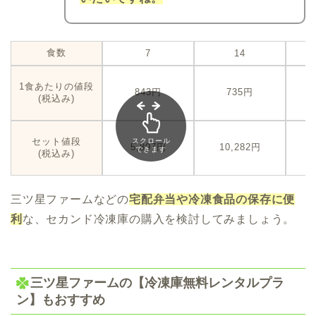
食数
7
14
1食あたりの値段
843円
735円
(税込み)
セット値段
スクロール
5,897円
10,282円
できます
(税込み)
三ツ星ファームなどの
宅配弁当や冷凍食品の保存に便
利
な、セカンド冷凍庫の購入を検討してみましょう。
三ツ星ファームの【冷凍庫無料レンタルプラ
ン】もおすすめ