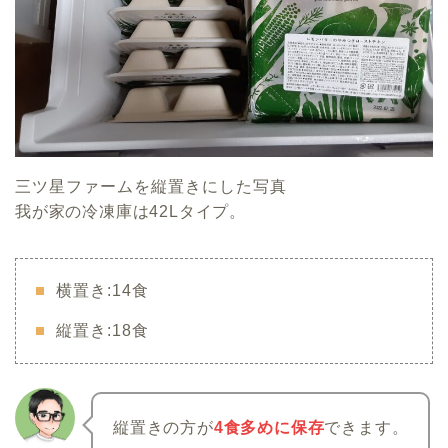
三ツ星ファームを縦置きにした写真
我が家の冷凍庫は42Lタイプ。
横置き:14食
縦置き:18食
縦置きの方が
4食多めに保存
できます。