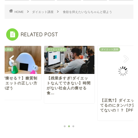
HOME
ダイエット講座
食欲を抑えたいならちゃんと寝よう
RELATED POST
エット講座
ダイエット講座
ダイエット講座
なぜ痩せる？】糖質制
【残業多すぎ!ダイエッ
ダイエットの正しい方
トなんてできない】時間
を学ぼう
がない社会人の痩せる
食...
【正気?】ダイエッ
てるのにタンパク質
てないの！？【PFCで.