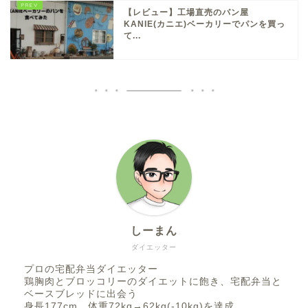
【レビュー】工場直売のパン屋
KANIE(カニエ)ベーカリーでパンを買っ
て...
しーまん
ダイエッター
プロの宅配弁当ダイエッター
鶏胸肉とブロッコリーのダイエットに飽き、宅配弁当と
ベースブレッドに出会う
身長177cm、体重72kg→62kg(-10kg)を達成