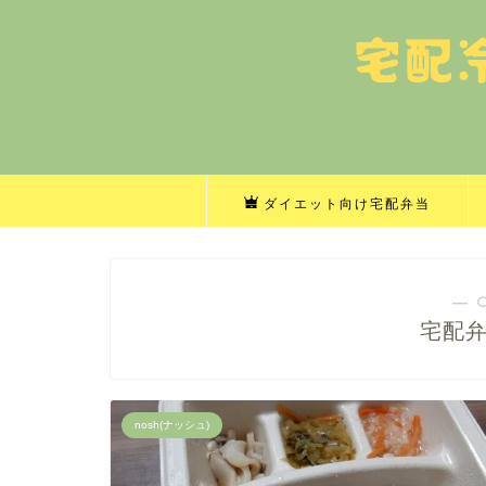
ダイエット向け宅配弁当
― 
宅配
nosh(ナッシュ)