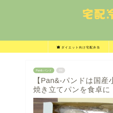
ダイエット向け宅配弁当
Pan&-パンド
PR
【Pan&-パンドは国産
焼き立てパンを食卓に