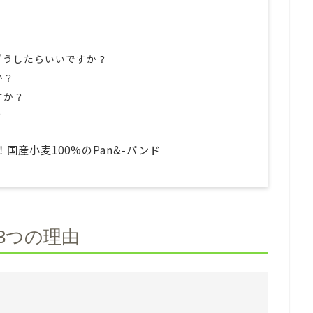
？
どうしたらいいですか？
か？
すか？
？
産小麦100%のPan&-パンド
る3つの理由