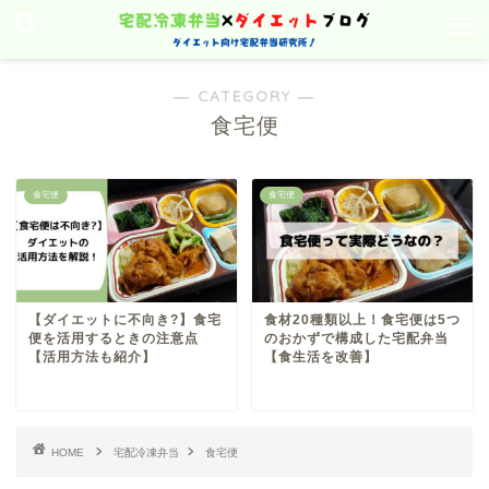
― CATEGORY ―
食宅便
食宅便
食宅便
【ダイエットに不向き?】食宅
食材20種類以上！食宅便は5つ
便を活用するときの注意点
のおかずで構成した宅配弁当
【活用方法も紹介】
【食生活を改善】
HOME
宅配冷凍弁当
食宅便